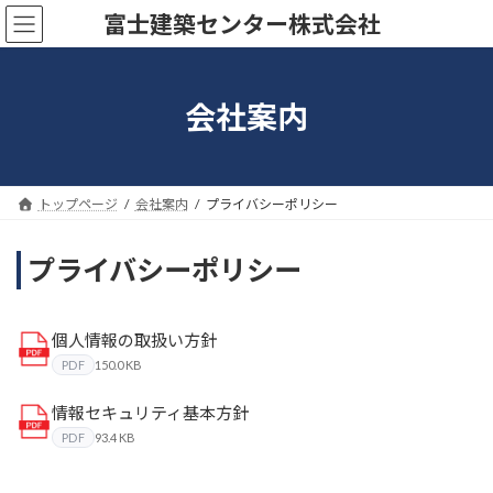
コ
ナ
富士建築センター株式会社
ン
ビ
テ
ゲ
ン
ー
ツ
シ
会社案内
へ
ョ
ス
ン
キ
に
ッ
移
トップページ
会社案内
プライバシーポリシー
プ
動
プライバシーポリシー
個人情報の取扱い方針
PDF
150.0 KB
情報セキュリティ基本方針
PDF
93.4 KB