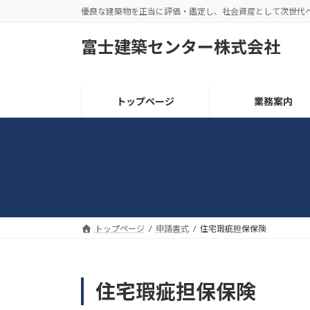
コ
ナ
優良な建築物を正当に評価・鑑定し、社会資産として次世代
ン
ビ
テ
ゲ
富士建築センター株式会社
ン
ー
ツ
シ
へ
ョ
トップページ
業務案内
ス
ン
キ
に
ッ
移
プ
動
トップページ
申請書式
住宅瑕疵担保保険
住宅瑕疵担保保険