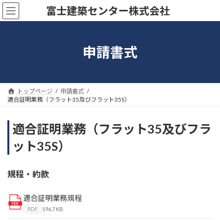
コ
ナ
富士建築センター株式会社
ン
ビ
テ
ゲ
ン
ー
ツ
シ
申請書式
へ
ョ
ス
ン
キ
に
ッ
移
トップページ
申請書式
プ
動
適合証明業務（フラット35及びフラット35S）
適合証明業務（フラット35及びフラ
ット35S）
規程・約款
適合証明業務規程
PDF
196.7 KB